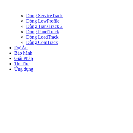
Dòng ServiceTrack
Dòng LowProfile
Dòng TransTrack 2
Dòng PanelTrack
Dòng LoadTrack
Dòng ComTrack
Dự Án
Bảo hành
Giải Pháp
Tin Tức
Ứng dụng