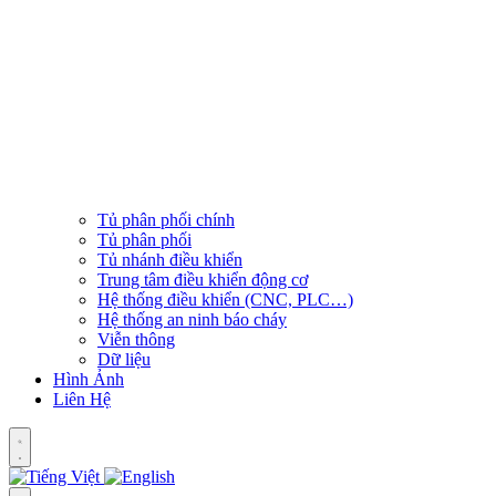
Tủ phân phối chính
Tủ phân phối
Tủ nhánh điều khiển
Trung tâm điều khiển động cơ
Hệ thống điều khiển (CNC, PLC…)
Hệ thống an ninh báo cháy
Viễn thông
Dữ liệu
Hình Ảnh
Liên Hệ