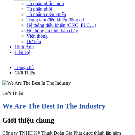
Tủ phân phối chính
Tủ phân phối
Tủ nhánh điều khiển
Trung tâm điều khiển động cơ
Hệ thống điều khiển (CNC, PLC…)
Hệ thống an ninh báo cháy
Viễn thông
Dữ liệu
Hình Ảnh
Liên Hệ
Trang chủ
Giới Thiệu
Giới Thiệu
We Are The Best In The Industry
Giới thiệu chung
Công ty TNHH Kỹ Thuật Đoàn Gia Phát được thành lập năm