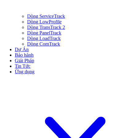
Dòng ServiceTrack
Dòng LowProfile
Dòng TransTrack 2
Dòng PanelTrack
Dòng LoadTrack
Dòng ComTrack
Dự Án
Bảo hành
Giải Pháp
Tin Tức
Ứng dụng