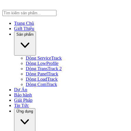
Trang Chủ
Giới Thiệu
Sản phẩm
Dòng ServiceTrack
Dòng LowProfile
Dòng TransTrack 2
Dòng PanelTrack
Dòng LoadTrack
Dòng ComTrack
Dự Án
Bảo hành
Giải Pháp
Tin Tức
Ứng dụng