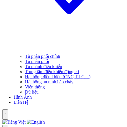
Tủ phân phối chính
Tủ phân phối
Tủ nhánh điều khiển
Trung tâm điều khiển động cơ
Hệ thống điều khiển (CNC, PLC…)
Hệ thống an ninh báo cháy
Viễn thông
Dữ liệu
Hình Ảnh
Liên Hệ