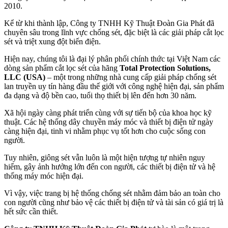
2010.
Kể từ khi thành lập, Công ty TNHH Kỹ Thuật Đoàn Gia Phát đã
chuyên sâu trong lĩnh vực chống sét, đặc biệt là các giải pháp cắt lọc
sét và triệt xung đột biến điện.
Hiện nay, chúng tôi là đại lý phân phối chính thức tại Việt Nam các
dòng sản phẩm cắt lọc sét của hãng
Total Protection Solutions,
LLC (USA)
– một trong những nhà cung cấp giải pháp chống sét
lan truyền uy tín hàng đầu thế giới với công nghệ hiện đại, sản phẩm
đa dạng và độ bền cao, tuổi thọ thiết bị lên đến hơn 30 năm.
Xã hội ngày càng phát triển cùng với sự tiến bộ của khoa học kỹ
thuật. Các hệ thống dây chuyền máy móc và thiết bị điện tử ngày
càng hiện đại, tinh vi nhằm phục vụ tốt hơn cho cuộc sống con
người.
Tuy nhiên, giông sét vẫn luôn là một hiện tượng tự nhiên nguy
hiểm, gây ảnh hưởng lớn đến con người, các thiết bị điện tử và hệ
thống máy móc hiện đại.
Vì vậy, việc trang bị hệ thống chống sét nhằm đảm bảo an toàn cho
con người cũng như bảo vệ các thiết bị điện tử và tài sản có giá trị là
hết sức cần thiết.