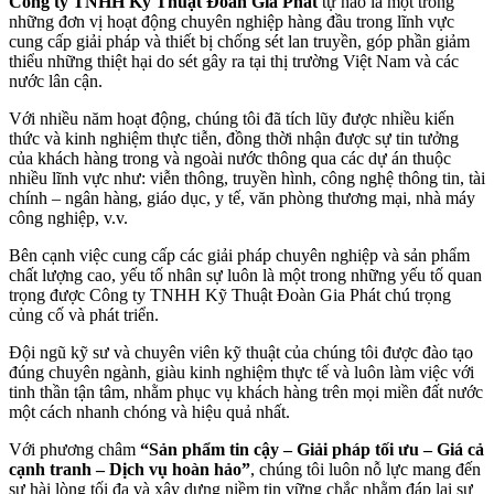
Công ty TNHH Kỹ Thuật Đoàn Gia Phát
tự hào là một trong
những đơn vị hoạt động chuyên nghiệp hàng đầu trong lĩnh vực
cung cấp giải pháp và thiết bị chống sét lan truyền, góp phần giảm
thiểu những thiệt hại do sét gây ra tại thị trường Việt Nam và các
nước lân cận.
Với nhiều năm hoạt động, chúng tôi đã tích lũy được nhiều kiến
thức và kinh nghiệm thực tiễn, đồng thời nhận được sự tin tưởng
của khách hàng trong và ngoài nước thông qua các dự án thuộc
nhiều lĩnh vực như: viễn thông, truyền hình, công nghệ thông tin, tài
chính – ngân hàng, giáo dục, y tế, văn phòng thương mại, nhà máy
công nghiệp, v.v.
Bên cạnh việc cung cấp các giải pháp chuyên nghiệp và sản phẩm
chất lượng cao, yếu tố nhân sự luôn là một trong những yếu tố quan
trọng được Công ty TNHH Kỹ Thuật Đoàn Gia Phát chú trọng
củng cố và phát triển.
Đội ngũ kỹ sư và chuyên viên kỹ thuật của chúng tôi được đào tạo
đúng chuyên ngành, giàu kinh nghiệm thực tế và luôn làm việc với
tinh thần tận tâm, nhằm phục vụ khách hàng trên mọi miền đất nước
một cách nhanh chóng và hiệu quả nhất.
Với phương châm
“Sản phẩm tin cậy – Giải pháp tối ưu – Giá cả
cạnh tranh – Dịch vụ hoàn hảo”
, chúng tôi luôn nỗ lực mang đến
sự hài lòng tối đa và xây dựng niềm tin vững chắc nhằm đáp lại sự