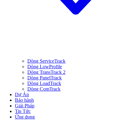
Dòng ServiceTrack
Dòng LowProfile
Dòng TransTrack 2
Dòng PanelTrack
Dòng LoadTrack
Dòng ComTrack
Dự Án
Bảo hành
Giải Pháp
Tin Tức
Ứng dụng