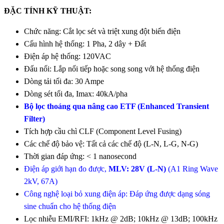
ĐẶC TÍNH KỸ THUẬT:
Chức năng: Cắt lọc sét và triệt xung đột biến điện
Cấu hình hệ thống: 1 Pha, 2 dây + Đất
Điện áp hệ thống: 120VAC
Đấu nối: Lắp nối tiếp hoặc song song với hệ thống điện
Dòng tải tối đa: 30 Ampe
Dòng sét tối đa, Imax: 40kA/pha
Bộ lọc thoáng qua nâng cao ETF (Enhanced Transient
Filter)
Tích hợp cầu chì CLF (Component Level Fusing)
Các chế độ bảo vệ: Tất cả các chế độ (L-N, L-G, N-G)
Thời gian đáp ứng: < 1 nanosecond
Điện áp giới hạn đo được,
MLV: 28V (L-N)
(A1 Ring Wave
2kV, 67A)
Công nghệ loại bỏ xung điện áp: Đáp ứng được dạng sóng
sine chuẩn cho hệ thống điện
Lọc nhiễu EMI/RFI: 1kHz @ 2dB; 10kHz @ 13dB; 100kHz