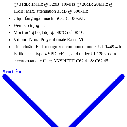
@ 31dB; 1MHz @ 32dB; 10MHz @ 20dB; 20MHz @
15dB;
Max. attenuation
33dB @ 500kHz
Chịu dòng ngắn mạch, SCCR: 100kAIC
Đèn báo trạng thái
Môi trường hoạt động: -40°C đến 85°C
Vỏ bọc: Nhựa Polycarbonate Rated V0
Tiêu chuẩn:
ETL recognized component under UL 1449 4th
Edition as a type 4 SPD, cETL, and under UL1283 as an
electromagnetic filter
; ANSI/IEEE C62.41 & C62.45
Xem thêm