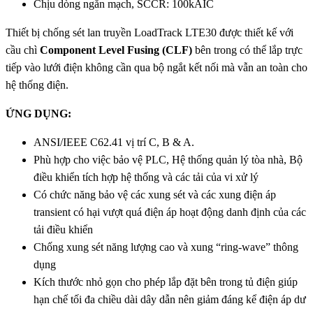
Chịu dòng ngắn mạch, SCCR: 100kAIC
Thiết bị chống sét lan truyền LoadTrack LTE30 được thiết kế với
cầu chì
Component Level Fusing (CLF)
bên trong có thể lắp trực
tiếp vào lưới điện không cần qua bộ ngắt kết nối mà vẫn an toàn cho
hệ thống điện.
ỨNG DỤNG:
ANSI/IEEE C62.41 vị trí C, B & A.
Phù hợp cho việc bảo vệ PLC, Hệ thống quản lý tòa nhà, Bộ
điều khiển tích hợp hệ thống và các tải của vi xử lý
Có chức năng bảo vệ các xung sét và các xung điện áp
transient có hại vượt quá điện áp hoạt động danh định của các
tải điều khiển
Chống xung sét năng lượng cao và xung “ring-wave” thông
dụng
Kích thước nhỏ gọn cho phép lắp đặt bên trong tủ điện giúp
hạn chế tối đa chiều dài dây dẫn nên giảm đáng kể điện áp dư