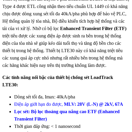
Type 4 được ETL công nhận theo tiêu chuẩn UL 1449 có khả năng
chịu được dòng xung sét tối đa 40kA/pha phù hợp để bảo vệ PLC,
Hệ thống quản lý tòa nhà, Bộ điều khiển tích hợp hệ thống và các
tải của vi xử lý. Nhờ có bộ lọc
Enhanced Transient Filter (ETF)
triệt tiêu được các xung điện áp được sinh ra bên trong hệ thống
điện của tòa nhà sẽ giúp kéo dài tuổi thọ và tăng độ bền cho các
thiết bị trong hệ thống. Thiết bị LTE30 này có khả năng triệt tiêu
các xung quá áp cực nhỏ nhưng rất nhiều bên trong hệ thống mà
các hãng khác hiện nay trên thị trường không làm được.
Các tính năng nổi bậc của thiết bị chống sét LoadTrack
LTE30:
Dòng sét tối đa, Imax: 40kA/pha
Điện áp giới hạn đo được,
MLV: 28V (L-N) @ 2kV, 67A
Lọc sét: Bộ lọc thoáng qua nâng cao ETF (Enhanced
Transient Filter)
Thời gian đáp ứng: < 1 nanosecond