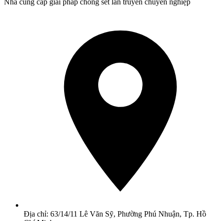
Nhà cung cấp giải pháp chống sét lan truyền chuyên nghiệp
Địa chỉ: 63/14/11 Lê Văn Sỹ, Phường Phú Nhuận, Tp. Hồ