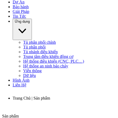
Dự Án
Bảo hành
Giải Pháp
Tin Tức
Ứng dụng
Tủ phân phối chính
Tủ phân phối
Tủ nhánh điều khiển
Trung tâm điều khiển động cơ
Hệ thống điều khiển (CNC, PLC…)
Hệ thống an ninh báo cháy
Viễn thông
Dữ liệu
Hình Ảnh
Liên Hệ
Trang Chủ | Sản phẩm
Sản phẩm