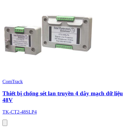
ComTrack
Thiết bị chống sét lan truyền 4 dây mạch dữ liệu
48V
TK-CT2-48SLP4