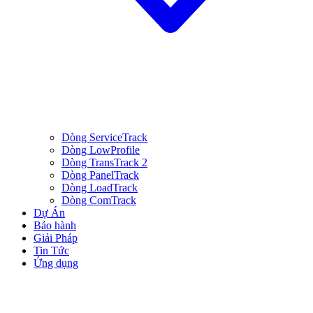
Dòng ServiceTrack
Dòng LowProfile
Dòng TransTrack 2
Dòng PanelTrack
Dòng LoadTrack
Dòng ComTrack
Dự Án
Bảo hành
Giải Pháp
Tin Tức
Ứng dụng