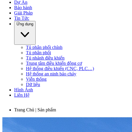
Dự Án
Bảo hành
Giải Pháp
Tin Tức
Ứng dụng
Tủ phân phối chính
Tủ phân phối
Tủ nhánh điều khiển
Trung tâm điều khiển động cơ
Hệ thống điều khiển (CNC, PLC…)
Hệ thống an ninh báo cháy
Viễn thông
Dữ liệu
Hình Ảnh
Liên Hệ
Trang Chủ | Sản phẩm