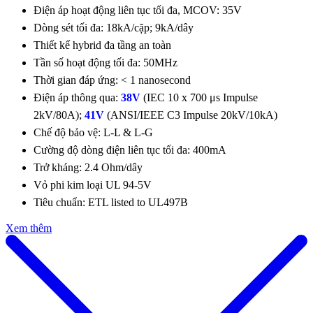
Điện áp hoạt động liên tục tối đa, MCOV: 35V
Dòng sét tối đa: 18kA/cặp; 9kA/dây
Thiết kế hybrid đa tầng an toàn
Tần số hoạt động tối đa: 50MHz
Thời gian đáp ứng: < 1 nanosecond
Điện áp thông qua:
38V
(IEC 10 x 700 μs Impulse
2kV/80A);
41V
(ANSI/IEEE C3 Impulse 20kV/10kA)
Chế độ bảo vệ: L-L & L-G
Cường độ dòng điện liên tục tối đa: 400mA
Trở kháng: 2.4 Ohm/dây
Vỏ phi kim loại UL 94-5V
Tiêu chuẩn: ETL listed to UL497B
Xem thêm