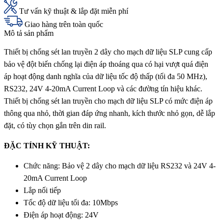
Tư vấn kỹ thuật & lắp đặt miễn phí
Giao hàng trên toàn quốc
Mô tả sản phẩm
Thiết bị chống sét lan truyền 2 dây cho mạch dữ liệu SLP cung cấp
bảo vệ đột biến chống lại điện áp thoáng qua có hại vượt quá điện
áp hoạt động danh nghĩa của dữ liệu tốc độ thấp (tối đa 50 MHz),
RS232, 24V 4-20mA Current Loop và các đường tín hiệu khác.
Thiết bị chống sét lan truyền cho mạch dữ liệu SLP có mức điện áp
thông qua nhỏ, thời gian đáp ứng nhanh, kích thước nhỏ gọn, dễ lắp
đặt, có tùy chọn gắn trên din rail.
ĐẶC TÍNH KỸ THUẬT:
Chức năng: Bảo vệ 2 dây cho mạch dữ liệu RS232 và 24V 4-
20mA Current Loop
Lắp nối tiếp
Tốc độ dữ liệu tối đa: 10Mbps
Điện áp hoạt động: 24V