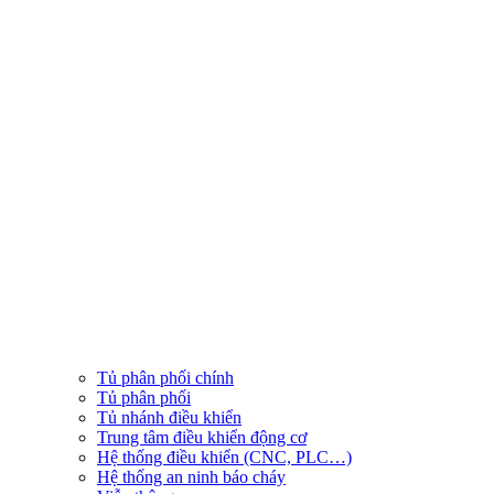
Tủ phân phối chính
Tủ phân phối
Tủ nhánh điều khiển
Trung tâm điều khiển động cơ
Hệ thống điều khiển (CNC, PLC…)
Hệ thống an ninh báo cháy