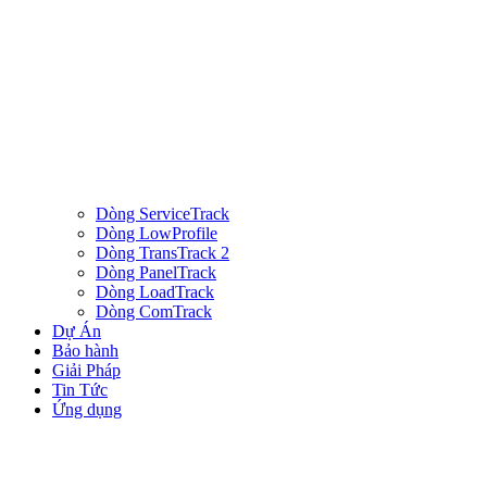
Dòng ServiceTrack
Dòng LowProfile
Dòng TransTrack 2
Dòng PanelTrack
Dòng LoadTrack
Dòng ComTrack
Dự Án
Bảo hành
Giải Pháp
Tin Tức
Ứng dụng