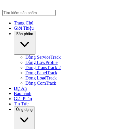
Trang Chủ
Giới Thiệu
Sản phẩm
Dòng ServiceTrack
Dòng LowProfile
Dòng TransTrack 2
Dòng PanelTrack
Dòng LoadTrack
Dòng ComTrack
Dự Án
Bảo hành
Giải Pháp
Tin Tức
Ứng dụng