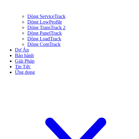
Dòng ServiceTrack
Dòng LowProfile
Dòng TransTrack 2
Dòng PanelTrack
Dòng LoadTrack
Dòng ComTrack
Dự Án
Bảo hành
Giải Pháp
Tin Tức
Ứng dụng