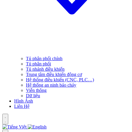
Tủ phân phối chính
Tủ phân phối
Tủ nhánh điều khiển
Trung tâm điều khiển động cơ
Hệ thống điều khiển (CNC, PLC…)
Hệ thống an ninh báo cháy
Viễn thông
Dữ liệu
Hình Ảnh
Liên Hệ