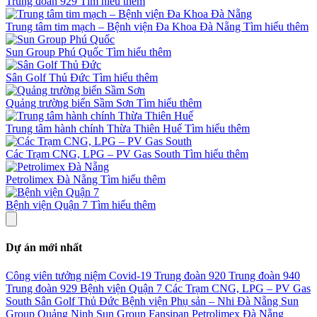
Trung đoàn 929
Tìm hiểu thêm
Trung tâm tim mạch – Bệnh viện Đa Khoa Đà Nẵng
Tìm hiểu thêm
Sun Group Phú Quốc
Tìm hiểu thêm
Sân Golf Thủ Đức
Tìm hiểu thêm
Quảng trường biển Sầm Sơn
Tìm hiểu thêm
Trung tâm hành chính Thừa Thiên Huế
Tìm hiểu thêm
Các Trạm CNG, LPG – PV Gas South
Tìm hiểu thêm
Petrolimex Đà Nẵng
Tìm hiểu thêm
Bệnh viện Quận 7
Tìm hiểu thêm
Dự án mới nhất
Công viên tưởng niệm Covid-19
Trung đoàn 920
Trung đoàn 940
Trung đoàn 929
Bệnh viện Quận 7
Các Trạm CNG, LPG – PV Gas
South
Sân Golf Thủ Đức
Bệnh viện Phụ sản – Nhi Đà Nẵng
Sun
Group Quảng Ninh
Sun Group Fansipan
Petrolimex Đà Nẵng