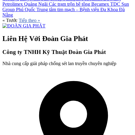
Petrolimex Quảng Ngãi
Các trạm trộn bê tông Becamex TDC
Sun
Group Phú Quốc
Trung tâm tim mạch – Bệnh viện Đa Khoa Đà
Nẵng
«
Trước
Tiếp theo
»
Liên Hệ Với Đoàn Gia Phát
Công ty TNHH Kỹ Thuật Đoàn Gia Phát
Nhà cung cấp giải pháp chống sét lan truyền chuyên nghiệp