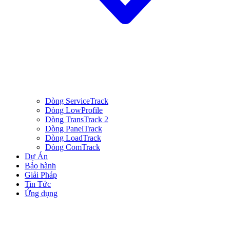
Dòng ServiceTrack
Dòng LowProfile
Dòng TransTrack 2
Dòng PanelTrack
Dòng LoadTrack
Dòng ComTrack
Dự Án
Bảo hành
Giải Pháp
Tin Tức
Ứng dụng