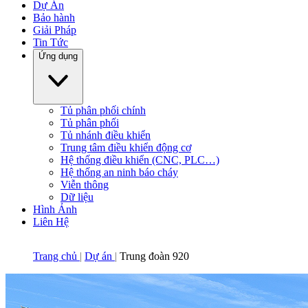
Dự Án
Bảo hành
Giải Pháp
Tin Tức
Ứng dụng
Tủ phân phối chính
Tủ phân phối
Tủ nhánh điều khiển
Trung tâm điều khiển động cơ
Hệ thống điều khiển (CNC, PLC…)
Hệ thống an ninh báo cháy
Viễn thông
Dữ liệu
Hình Ảnh
Liên Hệ
Trang chủ
Dự án
Trung đoàn 920