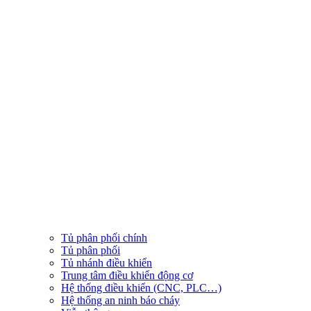
Tủ phân phối chính
Tủ phân phối
Tủ nhánh điều khiển
Trung tâm điều khiển động cơ
Hệ thống điều khiển (CNC, PLC…)
Hệ thống an ninh báo cháy