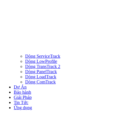
Dòng ServiceTrack
Dòng LowProfile
Dòng TransTrack 2
Dòng PanelTrack
Dòng LoadTrack
Dòng ComTrack
Dự Án
Bảo hành
Giải Pháp
Tin Tức
Ứng dụng