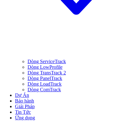
Dòng ServiceTrack
Dòng LowProfile
Dòng TransTrack 2
Dòng PanelTrack
Dòng LoadTrack
Dòng ComTrack
Dự Án
Bảo hành
Giải Pháp
Tin Tức
Ứng dụng