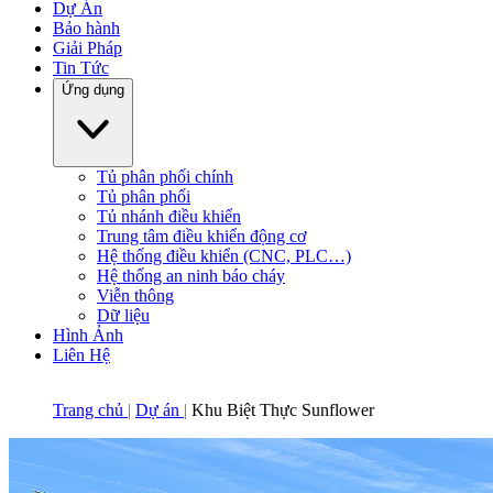
Dự Án
Bảo hành
Giải Pháp
Tin Tức
Ứng dụng
Tủ phân phối chính
Tủ phân phối
Tủ nhánh điều khiển
Trung tâm điều khiển động cơ
Hệ thống điều khiển (CNC, PLC…)
Hệ thống an ninh báo cháy
Viễn thông
Dữ liệu
Hình Ảnh
Liên Hệ
Trang chủ
Dự án
Khu Biệt Thực Sunflower