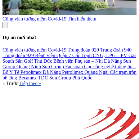
Công viên tưởng niệm Covid-19
Tìm hiểu thêm
Dự án mới nhất
Công viên tưởng niệm Covid-19
Trung đoàn 920
Trung đoàn 940
Trung đoàn 929
Bệnh viện Quận 7
Các Trạm CNG, LPG – PV Gas
South
Sân Golf Thủ Đức
Bệnh viện Phụ sản – Nhi Đà Nẵng
Sun
Group Quảng Ninh
Sun Group Fansipan
Cục công nghệ thông tin –
Bộ Y Tế
Petrolimex Đà Nẵng
Petrolimex Quảng Ngãi
Các trạm trộn
bê tông Becamex TDC
Sun Group Phú Quốc
«
Trước
Tiếp theo
»