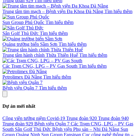
Trung đoàn 929
Tìm hiểu thêm
Trung tâm tim mạch – Bệnh viện Đa Khoa Đà Nẵng
Tìm hiểu thêm
Sun Group Phú Quốc
Tìm hiểu thêm
Sân Golf Thủ Đức
Tìm hiểu thêm
Quảng trường biển Sầm Sơn
Tìm hiểu thêm
Trung tâm hành chính Thừa Thiên Huế
Tìm hiểu thêm
Các Trạm CNG, LPG – PV Gas South
Tìm hiểu thêm
Petrolimex Đà Nẵng
Tìm hiểu thêm
Bệnh viện Quận 7
Tìm hiểu thêm
Dự án mới nhất
Công viên tưởng niệm Covid-19
Trung đoàn 920
Trung đoàn 940
Trung đoàn 929
Bệnh viện Quận 7
Các Trạm CNG, LPG – PV Gas
South
Sân Golf Thủ Đức
Bệnh viện Phụ sản – Nhi Đà Nẵng
Sun
Group Quảng Ninh
Sun Group Fansipan
Cục công nghệ thông tin –