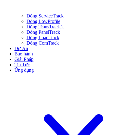
Dòng ServiceTrack
Dòng LowProfile
Dòng TransTrack 2
Dòng PanelTrack
Dòng LoadTrack
Dòng ComTrack
Dự Án
Bảo hành
Giải Pháp
Tin Tức
Ứng dụng