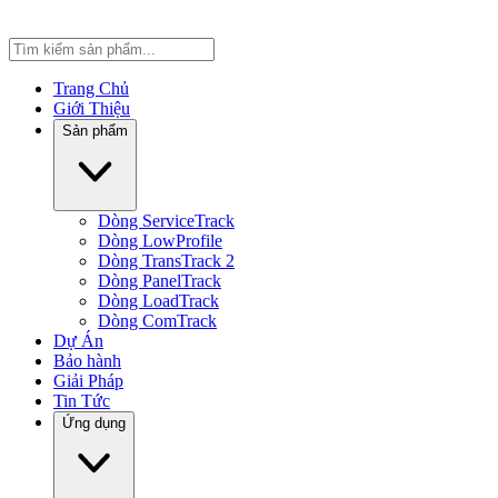
Trang Chủ
Giới Thiệu
Sản phẩm
Dòng ServiceTrack
Dòng LowProfile
Dòng TransTrack 2
Dòng PanelTrack
Dòng LoadTrack
Dòng ComTrack
Dự Án
Bảo hành
Giải Pháp
Tin Tức
Ứng dụng