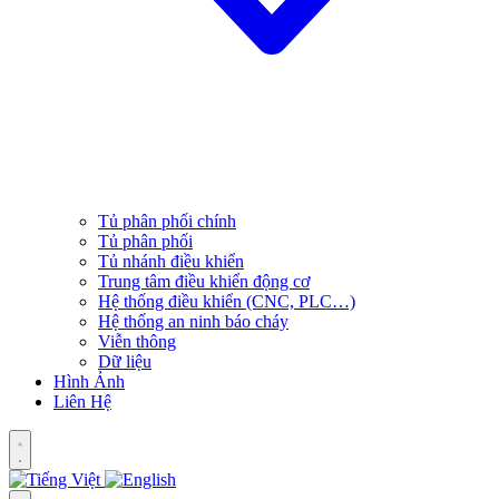
Tủ phân phối chính
Tủ phân phối
Tủ nhánh điều khiển
Trung tâm điều khiển động cơ
Hệ thống điều khiển (CNC, PLC…)
Hệ thống an ninh báo cháy
Viễn thông
Dữ liệu
Hình Ảnh
Liên Hệ