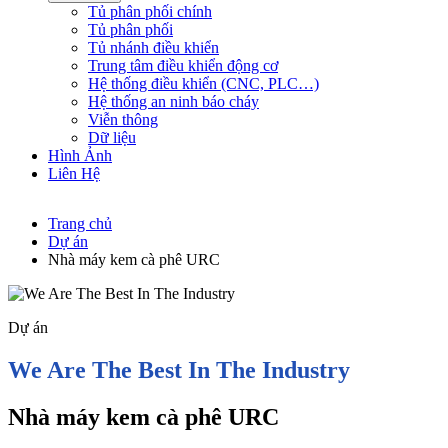
Tủ phân phối chính
Tủ phân phối
Tủ nhánh điều khiển
Trung tâm điều khiển động cơ
Hệ thống điều khiển (CNC, PLC…)
Hệ thống an ninh báo cháy
Viễn thông
Dữ liệu
Hình Ảnh
Liên Hệ
Trang chủ
Dự án
Nhà máy kem cà phê URC
Dự án
We Are The Best In The Industry
Nhà máy kem cà phê URC